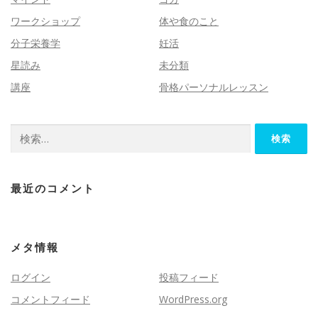
ワークショップ
体や食のこと
分子栄養学
妊活
星読み
未分類
講座
骨格パーソナルレッスン
検
索:
最近のコメント
メタ情報
ログイン
投稿フィード
コメントフィード
WordPress.org