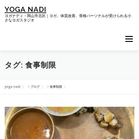
コ
YOGA NADI
ン
テ
ヨガナディ・岡山市北区｜ヨガ、体質改善、骨格パーソナルが受けられる小
さなヨガスタジオ
ン
ツ
へ
メニュー
ス
キ
ッ
プ
TOP
ヨガレッスン
タグ:
食事制限
体質改善プログラム「RESYNC BODY」
yoga nadi
>
ブログ
>
食事制限
キレイになる骨格パーソナルコース
だらにの会
ブログ
SNS・お客さまの声
ご予約＆お問い合わせ