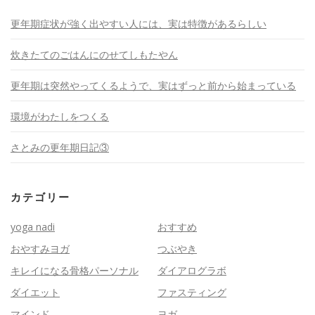
更年期症状が強く出やすい人には、実は特徴があるらしい
炊きたてのごはんにのせてしもたやん
更年期は突然やってくるようで、実はずっと前から始まっている
環境がわたしをつくる
さとみの更年期日記③
カテゴリー
yoga nadi
おすすめ
おやすみヨガ
つぶやき
キレイになる骨格パーソナル
ダイアログラボ
ダイエット
ファスティング
マインド
ヨガ