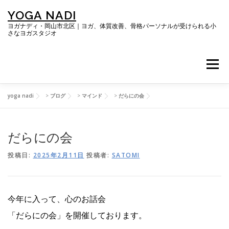
コ
YOGA NADI
ン
テ
ヨガナディ・岡山市北区｜ヨガ、体質改善、骨格パーソナルが受けられる小
さなヨガスタジオ
ン
ツ
へ
メニュー
ス
キ
ッ
プ
yoga nadi
>
ブログ
>
マインド
>
だらにの会
TOP
ヨガレッスン
だらにの会
体質改善プログラム「RESYNC BODY」
投稿日:
2025年2月11日
投稿者:
SATOMI
キレイになる骨格パーソナルコース
だらにの会
今年に入って、心のお話会
「だらにの会」を開催しております。
ブログ
SNS・お客さまの声
ご予約＆お問い合わせ