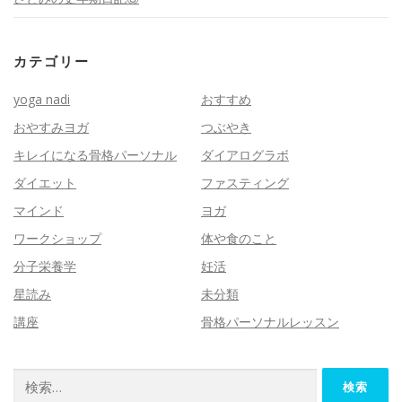
カテゴリー
yoga nadi
おすすめ
おやすみヨガ
つぶやき
キレイになる骨格パーソナル
ダイアログラボ
ダイエット
ファスティング
マインド
ヨガ
ワークショップ
体や食のこと
分子栄養学
妊活
星読み
未分類
講座
骨格パーソナルレッスン
検
索: