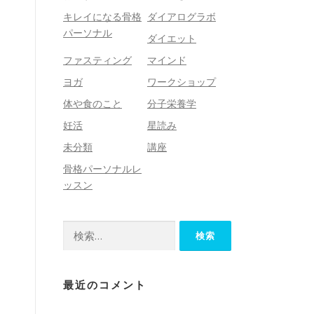
キレイになる骨格
ダイアログラボ
パーソナル
ダイエット
、
ファスティング
マインド
一
ヨガ
ワークショップ
体や食のこと
分子栄養学
妊活
星読み
未分類
講座
骨格パーソナルレ
ッスン
検
索:
最近のコメント