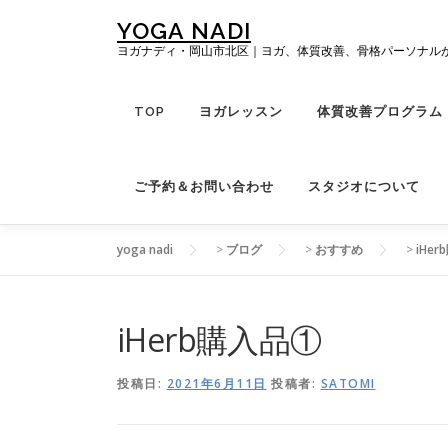
コ
YOGA NADI
ン
ヨガナディ・岡山市北区｜ヨガ、体質改善、骨格パーソナル
テ
ン
ツ
TOP
ヨガレッスン
体質改善プログラム「R
へ
ス
キ
ご予約＆お問い合わせ
スタジオについて
ッ
プ
yoga nadi
>
ブログ
>
おすすめ
>
iHe
iHerb購入品①
投稿日:
2021年6月11日
投稿者:
SATOMI