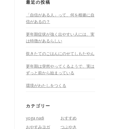
最近の投稿
「自信がある人」って、何を根拠に自
信があるの？
更年期症状が強く出やすい人には、実
は特徴があるらしい
炊きたてのごはんにのせてしもたやん
更年期は突然やってくるようで、実は
ずっと前から始まっている
環境がわたしをつくる
カテゴリー
yoga nadi
おすすめ
おやすみヨガ
つぶやき