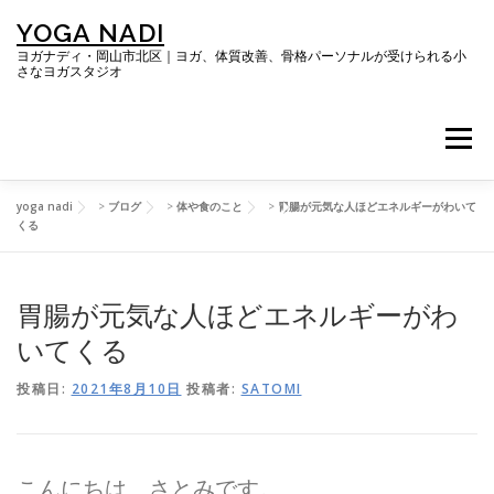
コ
YOGA NADI
ン
テ
ヨガナディ・岡山市北区｜ヨガ、体質改善、骨格パーソナルが受けられる小
さなヨガスタジオ
ン
ツ
へ
メニュー
ス
キ
ッ
プ
yoga nadi
>
ブログ
>
体や食のこと
>
胃腸が元気な人ほどエネルギーがわいて
TOP
ヨガレッスン
くる
胃腸が元気な人ほどエネルギーがわ
体質改善プログラム「RESYNC BODY」
いてくる
キレイになる骨格パーソナルコース
だらにの会
投稿日:
2021年8月10日
投稿者:
SATOMI
ブログ
SNS・お客さまの声
ご予約＆お問い合わせ
こんにちは、さとみです。