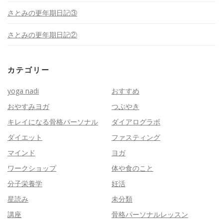
さとみの更年期日記③
さとみの更年期日記②
カテゴリー
yoga nadi
おすすめ
おやすみヨガ
つぶやき
キレイになる骨格パーソナル
ダイアログラボ
ダイエット
ファスティング
マインド
ヨガ
ワークショップ
体や食のこと
分子栄養学
妊活
星読み
未分類
講座
骨格パーソナルレッスン