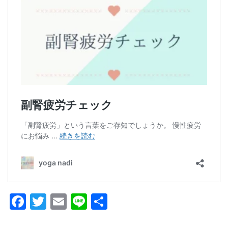
Facebook
Twitter
Email
Line
共
有