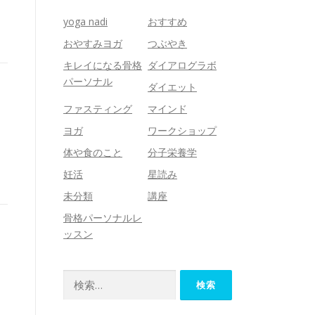
yoga nadi
おすすめ
おやすみヨガ
つぶやき
キレイになる骨格
ダイアログラボ
パーソナル
ダイエット
ファスティング
マインド
ヨガ
ワークショップ
す
体や食のこと
分子栄養学
妊活
星読み
未分類
講座
骨格パーソナルレ
ッスン
検
索: