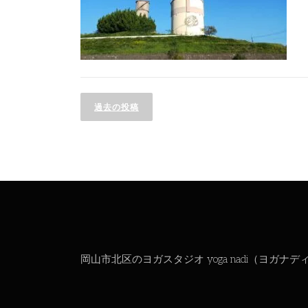
投
過去の投稿
稿
ナ
ビ
ゲ
ー
シ
岡山市北区のヨガスタジオ yoga nadi（ヨガナデ
ョ
ン