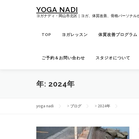
コ
YOGA NADI
ン
ヨガナディ・岡山市北区｜ヨガ、体質改善、骨格パーソナル
テ
ン
ツ
TOP
ヨガレッスン
体質改善プログラム「R
へ
ス
キ
ご予約＆お問い合わせ
スタジオについて
ッ
プ
年:
2024年
yoga nadi
>
ブログ
>
2024年