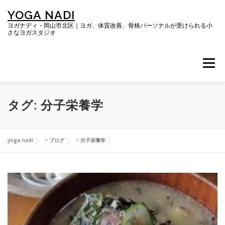
コ
YOGA NADI
ン
テ
ヨガナディ・岡山市北区｜ヨガ、体質改善、骨格パーソナルが受けられる小
さなヨガスタジオ
ン
ツ
へ
メニュー
ス
キ
ッ
プ
TOP
ヨガレッスン
タグ:
分子栄養学
体質改善プログラム「RESYNC BODY」
yoga nadi
>
ブログ
>
分子栄養学
キレイになる骨格パーソナルコース
だらにの会
ブログ
SNS・お客さまの声
ご予約＆お問い合わせ