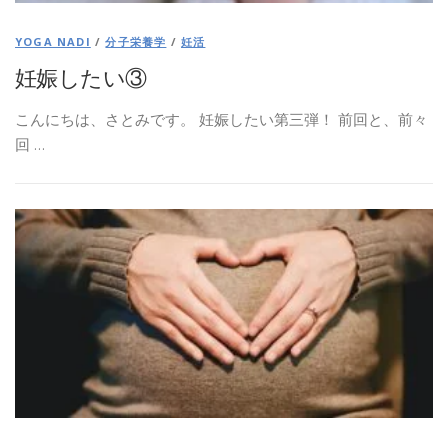
YOGA NADI
/
分子栄養学
/
妊活
妊娠したい③
こんにちは、さとみです。 妊娠したい第三弾！ 前回と、前々
回 …