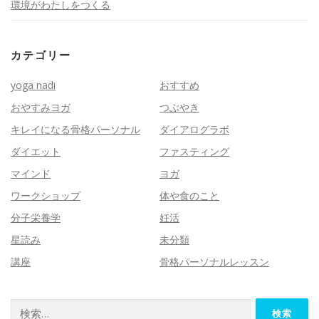
環境がわたしをつくる
カテゴリー
yoga nadi
おすすめ
おやすみヨガ
つぶやき
キレイになる骨格パーソナル
ダイアログラボ
ダイエット
ファスティング
マインド
ヨガ
ワークショップ
体や食のこと
分子栄養学
妊活
星読み
未分類
講座
骨格パーソナルレッスン
検