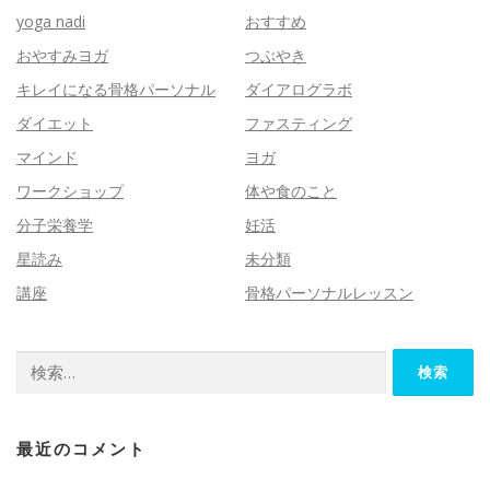
yoga nadi
おすすめ
おやすみヨガ
つぶやき
キレイになる骨格パーソナル
ダイアログラボ
ダイエット
ファスティング
マインド
ヨガ
ワークショップ
体や食のこと
分子栄養学
妊活
星読み
未分類
講座
骨格パーソナルレッスン
検
索:
最近のコメント