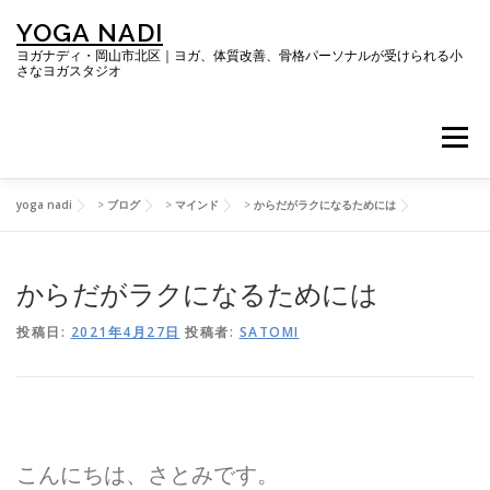
コ
YOGA NADI
ン
テ
ヨガナディ・岡山市北区｜ヨガ、体質改善、骨格パーソナルが受けられる小
さなヨガスタジオ
ン
ツ
へ
メニュー
ス
キ
ッ
プ
yoga nadi
>
ブログ
>
マインド
>
からだがラクになるためには
TOP
ヨガレッスン
からだがラクになるためには
体質改善プログラム「RESYNC BODY」
投稿日:
2021年4月27日
投稿者:
SATOMI
キレイになる骨格パーソナルコース
だらにの会
ブログ
SNS・お客さまの声
ご予約＆お問い合わせ
こんにちは、さとみです。